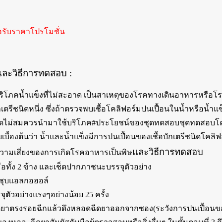
อรับราคาโปรโมชั่น
และวิธีการทดสอบ :
บริโภคน้ำแข็งที่ไม่สะอาด เป็นสาเหตุของโรคทางเดินอาหารหรือโ
กเตรีชนิดหนึ่ง ซึ่งถ้าตรวจพบเชื้อโคลิฟอร์มปนเปื้อนในน้ำหรือน้ำแข็งจ
อาดไม่สมควรนำมาใช้บริโภค
#ประโยชน์ของชุดทดสอบ
ชุดทดสอบโค
เบื้องต้นว่า น้ำและน้ำแข็งมีการปนเปื้อนของเชื้อบักเตรีชนิดโคล
และวิธีการทดสอบ
ดความเสี่ยงของการเกิดโรคอาหารเป็นพิษ
ือทั้ง 2 ข้าง และเช็ดปากภาชนะบรรจุตัวอย่าง
ีชุบแอลกอฮอล์
ตัวอย่างแรงๆอย่างน้อย 25 ครั้ง
ยาตรงรอยฉีกแล้วดึงหลอดฉีดยาออกจากซอง(ระวังการปนเปื้อนข