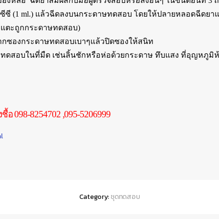
ของหลอ ฉีดยาสัมผัสกับมือผู้ตรวจสอบหรือสิ่งอื่นๆ ในขั้นตอนที่ 3 ถึ
ำ 1 ซีซี (1 ml.) แล้วฉีดลงบนกระดาษทดสอบ โดยให้ปลายหลอดฉีด
มือแตะถูกกระดาษทดสอบ)
ากซองกระดาษทดสอบเบาๆแล้วปิดซองให้สนิท
ดสอบในที่มืด เช่นลิ้นชักหรือห่อด้วยกระดาษ ทึบแสง ที่อุญหภูมิห
งชื้อ 098-8254702 ,095-5206999
l
Category:
ชุดทดสอบ