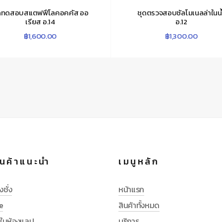
ดทดสอบสแตฟฟีโลคอคคัส ออ
ชุดตรวจสอบซัลโมเนลล่าในน
เรียส อ.14
อ.12
฿
1,600.00
฿
1,300.00
นค้าแนะนำ
เมนูหลัก
งชั่ง
หน้าแรก
e
สินค้าทั้งหมด
ช้ในห้องแลป
บริการ