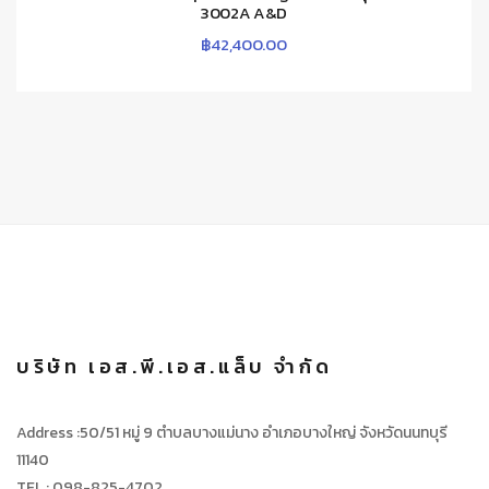
3002A A&D
฿
42,400.00
บริษัท เอส.พี.เอส.แล็บ จำกัด
Address :50/51 หมู่ 9 ตำบลบางแม่นาง อำเภอบางใหญ่ จังหวัดนนทบุรี
11140
TEL : 098-825-4702