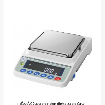
เครื่องชั่งดิจิตอล precision digital scale รุ่น GF-