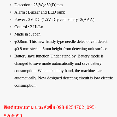
Detection : 25(W)×50(D)mm
Alarm : Buzzer and LED lamp
Power : 3V DC (1.5V Dry cell battery×2(AAA)
Control : 2 Hi/Lo
Made in : Japan
φ0.8mm This new handy type needle detector can detect
φ0.8 mm steel at 5mm height from detecting unit surface.
Battery save function Under stand by, Battery mode is
changed to save mode automatically and save battery
consumption. When take it by hand, the machine start
automatically. New designed detecting circuit is low electric
consumption.
ติดต่อสอบถาม และสั่งชื้อ 098-8254702 ,095-
5206999