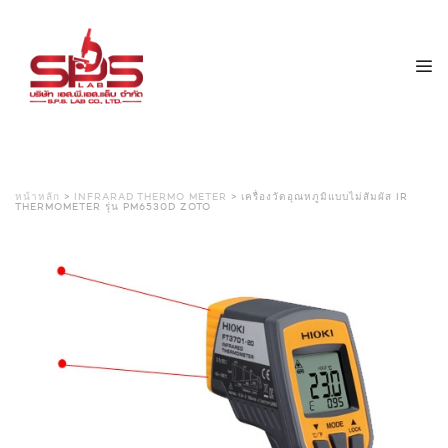
หน้าหลัก
>
INFRARAD THERMO METER
> เครื่องวัดอุณหภูมิแบบไม่สัมผัส IR
THERMOMETER รุ่น PM6530D ZOTO