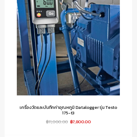
เครื่องวัดและบันทึกค่าอุณหภูมิ Datalogger รุ่น Testo
175-t3
Original
Current
฿
11,000.00
฿
7,800.00
price
price
was:
is:
฿11,000.00.
฿7,800.00.