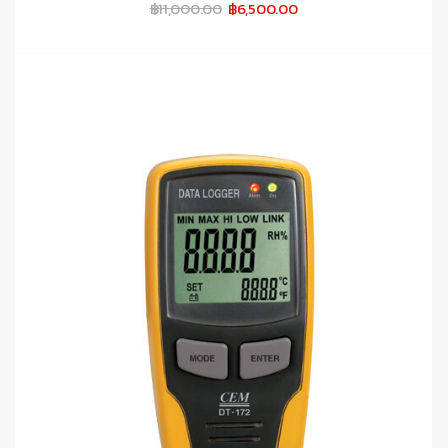
Original
Current
฿
11,000.00
฿
6,500.00
price
price
was:
is:
฿11,000.00.
฿6,500.00.