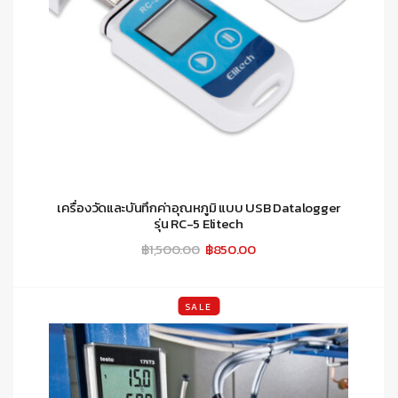
เครื่องวัดและบันทึกค่าอุณหภูมิ แบบ USB Datalogger
รุ่น RC-5 Elitech
Original
Current
฿
1,500.00
฿
850.00
price
price
was:
is:
฿1,500.00.
฿850.00.
SALE