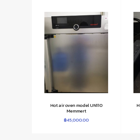
Hot air oven model UN110
H
Memmert
฿
45,000.00