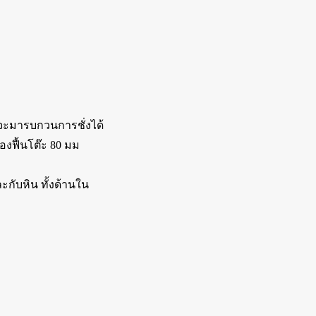
่จะมารบกวนการชั่งได้
งฟื้นโต๊ะ 80 มม
กับหิน ทั้งด้านใน