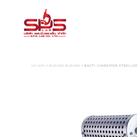
หน้าหลัก
>
BUNSEN BURNER
> BACTI-CINERATOR STERILIZER