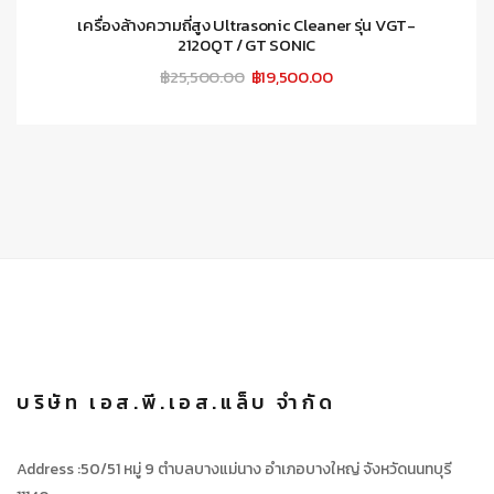
เครื่องล้างความถี่สูง Ultrasonic Cleaner รุ่น VGT-
2120QT / GT SONIC
Original
Current
฿
25,500.00
฿
19,500.00
price
price
was:
is:
฿25,500.00.
฿19,500.00.
บริษัท เอส.พี.เอส.แล็บ จำกัด
Address :50/51 หมู่ 9 ตำบลบางแม่นาง อำเภอบางใหญ่ จังหวัดนนทบุรี