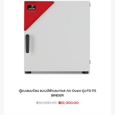
ตู้อบลมมร้อน แบบมีพัดลม Hot Air Oven รุ่น FD 115
BINDER
Original
Current
฿
92,000.00
฿
83,000.00
price
price
was:
is:
฿92,000.00.
฿83,000.00.