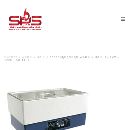
หน้าหลัก
>
WARTER BATH
> อ่างควบคุมอุณหภูมิ WARTER BATH รุ่น LWB-
122D LABTECH