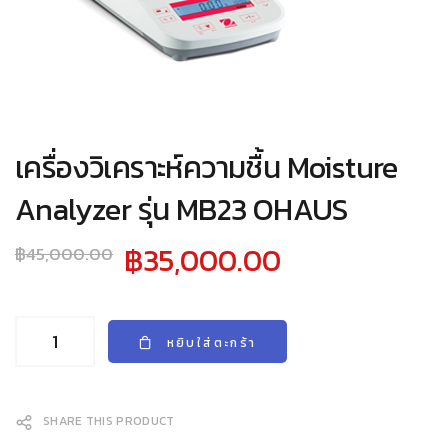
เครื่องวิเคราะห์ความชื้น Moisture
Analyzer รุ่น MB23 OHAUS
Original
Current
฿
35,000.00
฿
45,000.00
price
price
was:
is:
฿45,000.00.
฿35,000.00.
หยิบใส่ตะกร้า
SHARE THIS PRODUCT