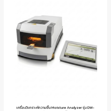
เครื่องวิเคราะห์ความชื้น Moisture Analyzer รุ่น DW-