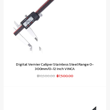
Digital Vernier Caliper Stainless Steel Range 0-
300mm/0-12 Inch VINCA
Original
Current
฿
10,500.00
฿
7,500.00
price
price
was:
is:
฿10,500.00.
฿7,500.00.