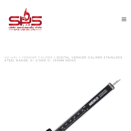
หน้าหลัก
>
VERNIER CALIPER
> DIGITAL VERNIER CALIPER STAINLESS
STEEL RANGE: 0- 6”AND 0- 150MM NEIKO