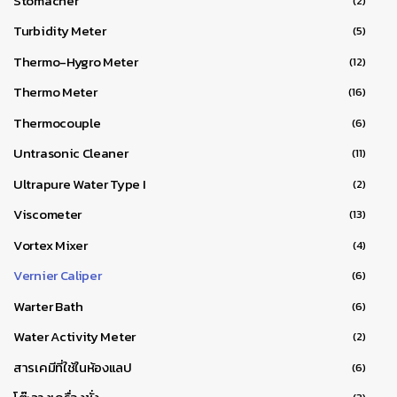
Stomacher
(2)
Turbidity Meter
(5)
Thermo-Hygro Meter
(12)
Thermo Meter
(16)
Thermocouple
(6)
Untrasonic Cleaner
(11)
Ultrapure Water Type I
(2)
Viscometer
(13)
Vortex Mixer
(4)
Vernier Caliper
(6)
Warter Bath
(6)
Water Activity Meter
(2)
สารเคมีที่ใช้ในห้องแลป
(6)