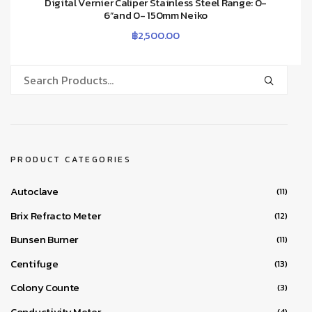
Digital Vernier Caliper Stainless Steel Range: 0-
6”and 0- 150mm Neiko
฿
2,500.00
PRODUCT CATEGORIES
Autoclave
(11)
Brix Refracto Meter
(12)
Bunsen Burner
(11)
Centifuge
(13)
Colony Counte
(3)
Conductivity Meter
(4)