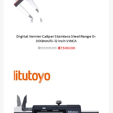
Digital Vernier Caliper Stainless Steel Range 0-
300mm/0-12 Inch VINCA
Original
Current
฿
10,500.00
฿
7,500.00
price
price
was:
is:
฿10,500.00.
฿7,500.00.