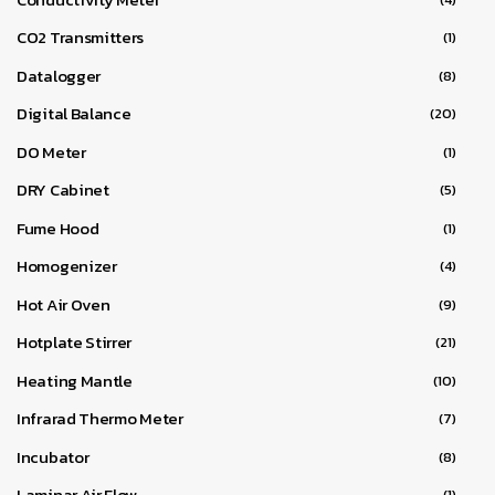
CO2 Transmitters
(1)
Datalogger
(8)
Digital Balance
(20)
DO Meter
(1)
DRY Cabinet
(5)
Fume Hood
(1)
Homogenizer
(4)
Hot Air Oven
(9)
Hotplate Stirrer
(21)
Heating Mantle
(10)
Infrarad Thermo Meter
(7)
Incubator
(8)
Laminar Air Flow
(1)