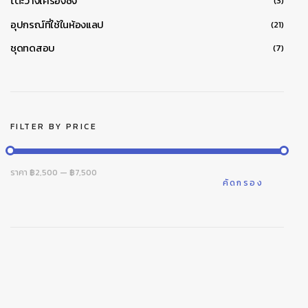
โต๊ะวางเครื่องชั่ง
(3)
อุปกรณ์ที่ใช้ในห้องแลป
(21)
ชุดทดสอบ
(7)
FILTER BY PRICE
ราคา
ราคา
ราคา
฿2,500
—
฿7,500
ต่ำ
สูงสุด
คัดกรอง
สุด