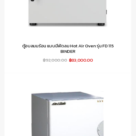
ตู้อบลมมร้อน แบบมีพัดลม Hot Air Oven รุ่น FD 115
BINDER
Original
Current
฿
92,000.00
฿
83,000.00
price
price
was:
is:
฿92,000.00.
฿83,000.00.