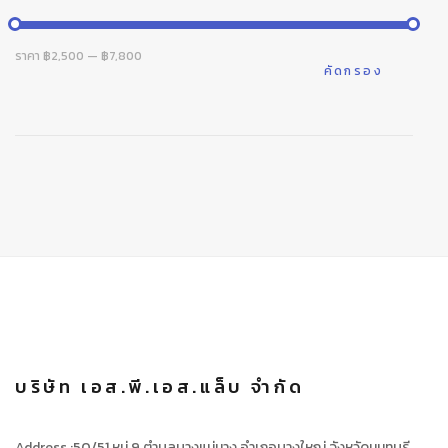
ราคา
ราคา
ราคา
฿2,500
—
฿7,800
ต่ำ
สูงสุด
คัดกรอง
สุด
บริษัท เอส.พี.เอส.แล็บ จำกัด
Address :50/51 หมู่ 9 ตำบลบางแม่นาง อำเภอบางใหญ่ จังหวัดนนทบุรี