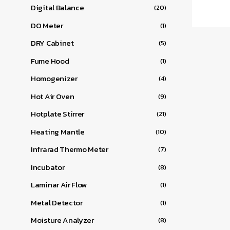
Digital Balance
(20)
DO Meter
(1)
DRY Cabinet
(5)
Fume Hood
(1)
Homogenizer
(4)
Hot Air Oven
(9)
Hotplate Stirrer
(21)
Heating Mantle
(10)
Infrarad Thermo Meter
(7)
Incubator
(8)
Laminar Air Flow
(1)
Metal Detector
(1)
Moisture Analyzer
(8)