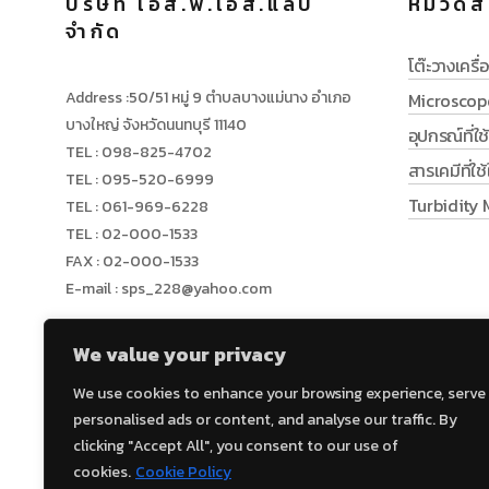
บริษัท เอส.พี.เอส.แล็บ
หมวดสิ
จำกัด
โต๊ะวางเครื่อ
Address :50/51 หมู่ 9 ตำบลบางแม่นาง อำเภอ
Microscop
บางใหญ่ จังหวัดนนทบุรี 11140
อุปกรณ์ที่ใ
TEL : 098-825-4702
สารเคมีที่ใ
TEL : 095-520-6999
Turbidity 
TEL : 061-969-6228
TEL : 02-000-1533
FAX : 02-000-1533
E-mail : sps_228@yahoo.com
We value your privacy
policy
We use cookies to enhance your browsing experience, serve
personalised ads or content, and analyse our traffic. By
clicking "Accept All", you consent to our use of
cookies.
Cookie Policy