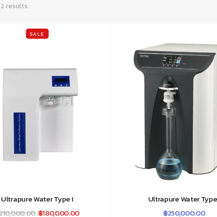
 2 results
SALE
Ultrapure Water Type I
Ultrapure Water Type
Original
Current
210,000.00
฿
180,000.00
฿
250,000.00