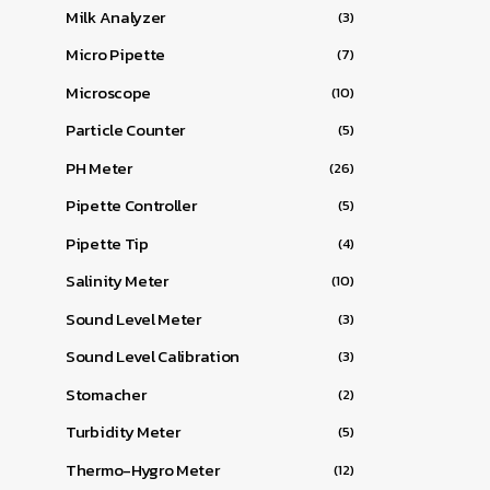
Milk Analyzer
(3)
Micro Pipette
(7)
Microscope
(10)
Particle Counter
(5)
PH Meter
(26)
Pipette Controller
(5)
Pipette Tip
(4)
Salinity Meter
(10)
Sound Level Meter
(3)
Sound Level Calibration
(3)
Stomacher
(2)
Turbidity Meter
(5)
Thermo-Hygro Meter
(12)