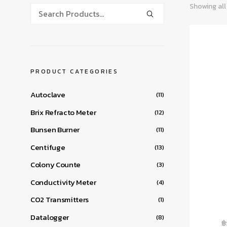
Showing all
PRODUCT CATEGORIES
Autoclave
(11)
Brix Refracto Meter
(12)
Bunsen Burner
(11)
Centifuge
(13)
Colony Counte
(3)
Conductivity Meter
(4)
CO2 Transmitters
(1)
Datalogger
(8)
฿